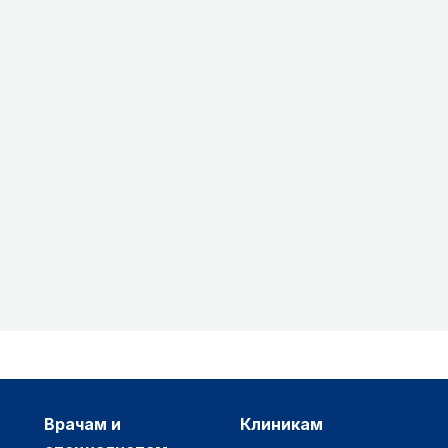
врачам и
клиникам