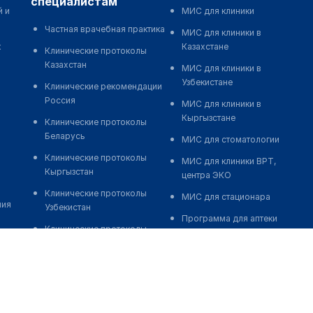
специалистам
й и
МИС для клиники
Частная врачебная практика
МИС для клиники в
к
Казахстане
Клинические протоколы
Казахстан
МИС для клиники в
Узбекистане
Клинические рекомендации
Россия
МИС для клиники в
Кыргызстане
Клинические протоколы
Беларусь
МИС для стоматологии
Клинические протоколы
МИС для клиники ВРТ,
Кыргызстан
центра ЭКО
Клинические протоколы
МИС для стационара
ния
Узбекистан
Программа для аптеки
Клинические протоколы
Автоматизация блока
диагностики и лечения
питания
Обзоры мировой
Реклама и продвижение
медицинской периодики
клиник
Заболевания: обзорные
Разработка сайта клиники