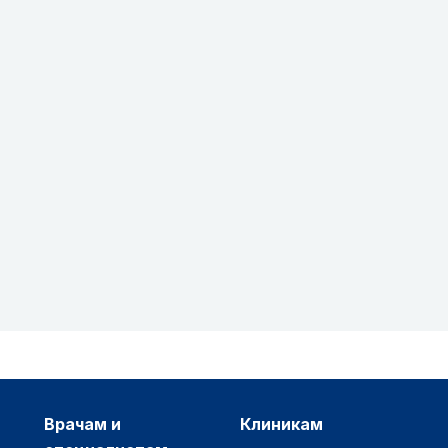
врачам и
клиникам