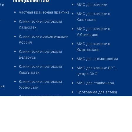
специалистам
й и
МИС для клиники
Частная врачебная практика
МИС для клиники в
к
Казахстане
Клинические протоколы
Казахстан
МИС для клиники в
Узбекистане
Клинические рекомендации
Россия
МИС для клиники в
Кыргызстане
Клинические протоколы
Беларусь
МИС для стоматологии
Клинические протоколы
МИС для клиники ВРТ,
Кыргызстан
центра ЭКО
Клинические протоколы
МИС для стационара
ния
Узбекистан
Программа для аптеки
Клинические протоколы
Автоматизация блока
диагностики и лечения
питания
Обзоры мировой
Реклама и продвижение
медицинской периодики
клиник
Заболевания: обзорные
Разработка сайта клиники