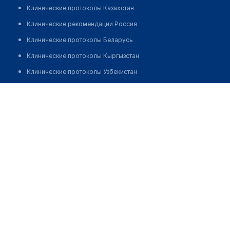
Клинические протоколы Казахстан
Клинические рекомендации Россия
Клинические протоколы Беларусь
Клинические протоколы Кыргызстан
Клинические протоколы Узбекистан
Клинические протоколы диагностики и лечения
Клиника детской неврологии и реабилитации "НЕЙРО
СПЕКТР"
Обзоры мировой медицинской периодики
Заболевания: обзорные статьи
Позвонить
Новости здравоохранения
Медикаменты
Лабораторные показатели
Медицинские термины
Мобильные приложения
клиникам