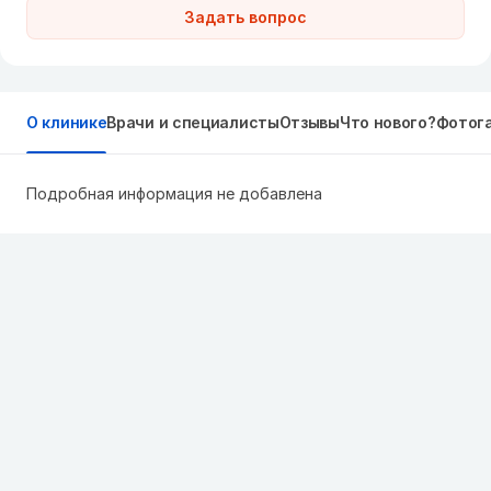
Задать вопрос
О клинике
Врачи и специалисты
Отзывы
Что нового?
Фотог
Подробная информация не добавлена