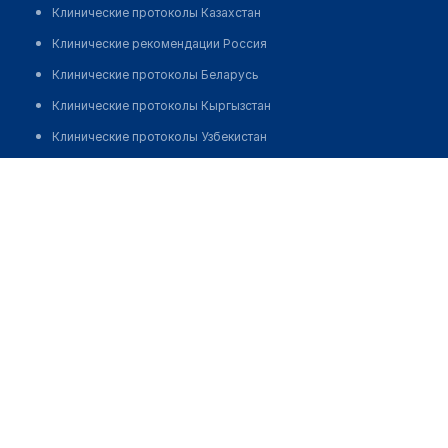
Клинические протоколы Казахстан
Клинические рекомендации Россия
Клинические протоколы Беларусь
Клинические протоколы Кыргызстан
Клинические протоколы Узбекистан
Клинические протоколы диагностики и лечения
Медицинский центр "DAMU CLINIC" на А-82
Обзоры мировой медицинской периодики
Позвонить
Заболевания: обзорные статьи
Новости здравоохранения
Медикаменты
Лабораторные показатели
Медицинские термины
Мобильные приложения
клиникам
МИС для клиники