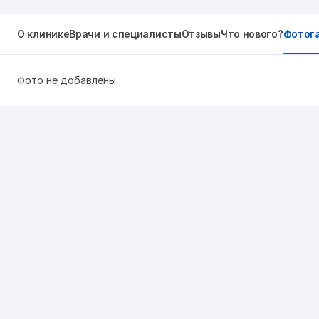
О клинике
Врачи и специалисты
Отзывы
Что нового?
Фотог
Фото не добавлены