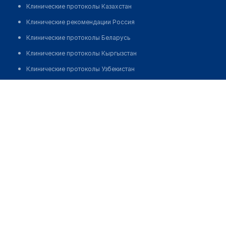
Клинические протоколы Казахстан
Клинические рекомендации Россия
Клинические протоколы Беларусь
Клинические протоколы Кыргызстан
Клинические протоколы Узбекистан
Клинические протоколы диагностики и лечения
Врачебная амбулатория с. Актау
Обзоры мировой медицинской периодики
Позвонить
Заболевания: обзорные статьи
Новости здравоохранения
Медикаменты
Лабораторные показатели
Медицинские термины
Мобильные приложения
клиникам
МИС для клиники