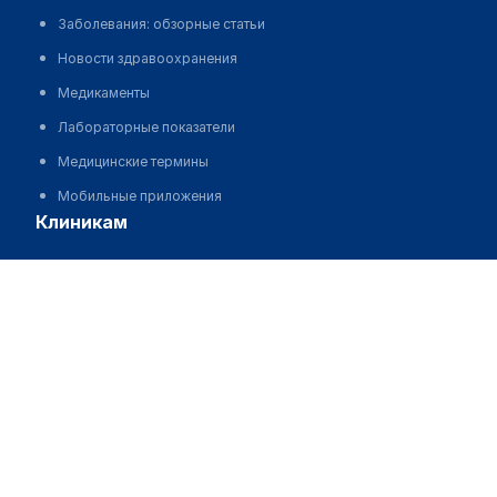
Заболевания: обзорные статьи
Новости здравоохранения
Медикаменты
Лабораторные показатели
Медицинские термины
Мобильные приложения
клиникам
МИС для клиники
Медицинский центр "АЛЬБАТРОС" на Железнодорожном
МИС для клиники в Казахстане
Позвонить
МИС для клиники в Узбекистане
МИС для клиники в Кыргызстане
МИС для стоматологии
МИС для клиники ВРТ, центра ЭКО
МИС для стационара