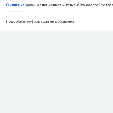
О клинике
Врачи и специалисты
Отзывы
Что нового?
Фотог
Подробная информация не добавлена