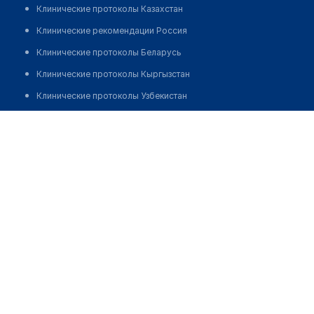
Клинические протоколы Казахстан
Клинические рекомендации Россия
Клинические протоколы Беларусь
Клинические протоколы Кыргызстан
Клинические протоколы Узбекистан
Клинические протоколы диагностики и лечения
Стоматология "SMILE"
Обзоры мировой медицинской периодики
Позвонить
Заболевания: обзорные статьи
Новости здравоохранения
Медикаменты
Лабораторные показатели
Медицинские термины
Мобильные приложения
клиникам
МИС для клиники