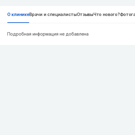
О клинике
Врачи и специалисты
Отзывы
Что нового?
Фотог
Подробная информация не добавлена