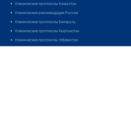
Клинические протоколы Казахстан
Клинические рекомендации Россия
Клинические протоколы Беларусь
Клинические протоколы Кыргызстан
Клинические протоколы Узбекистан
Клинические протоколы диагностики и лечения
Медицинский центр "ХЕЛИКС" на Вертолётчиков
Обзоры мировой медицинской периодики
Позвонить
Заболевания: обзорные статьи
Новости здравоохранения
Медикаменты
Лабораторные показатели
Медицинские термины
Мобильные приложения
клиникам
МИС для клиники