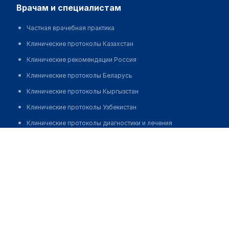
врачам и специалистам
Частная врачебная практика
Клинические протоколы Казахстан
Клинические рекомендации Россия
Клинические протоколы Беларусь
Клинические протоколы Кыргызстан
Клинические протоколы Узбекистан
Клинические протоколы диагностики и лечения
Павлодарская областная станция скорой медицинской
Обзоры мировой медицинской периодики
помощи
Заболевания: обзорные статьи
Позвонить
Новости здравоохранения
Медикаменты
Лабораторные показатели
Медицинские термины