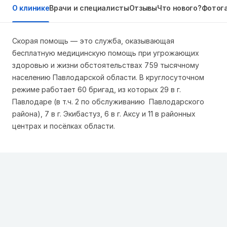
О клинике
Врачи и специалисты
Отзывы
Что нового?
Фотог
Скорая помощь — это служба, оказывающая
бесплатную медицинскую помощь при угрожающих
здоровью и жизни обстоятельствах 759 тысячному
населению Павлодарской области. В круглосуточном
режиме работает 60 бригад, из которых 29 в г.
Павлодаре (в т.ч. 2 по обслуживанию Павлодарского
района), 7 в г. Экибастуз, 6 в г. Аксу и 11 в районных
центрах и посёлках области.