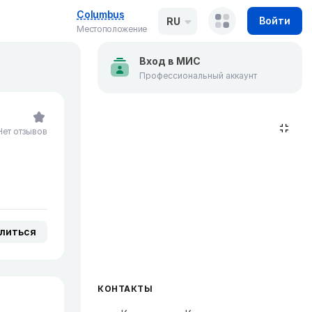
Columbus
Войти
RU
Местоположение
Вход в МИС
Профессиональный аккаунт
Нет отзывов
литься
КОНТАКТЫ