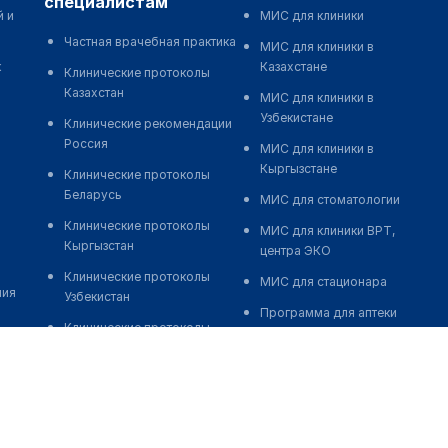
специалистам
й и
МИС для клиники
Частная врачебная практика
МИС для клиники в
к
Казахстане
Клинические протоколы
Казахстан
МИС для клиники в
Узбекистане
Клинические рекомендации
Россия
МИС для клиники в
Кыргызстане
Клинические протоколы
Беларусь
МИС для стоматологии
Клинические протоколы
МИС для клиники ВРТ,
Кыргызстан
центра ЭКО
Клинические протоколы
МИС для стационара
ния
Узбекистан
Программа для аптеки
Клинические протоколы
Автоматизация блока
диагностики и лечения
питания
Обзоры мировой
Реклама и продвижение
медицинской периодики
клиник
Заболевания: обзорные
Разработка сайта клиники