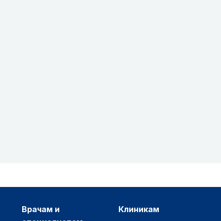
врачам и
клиникам