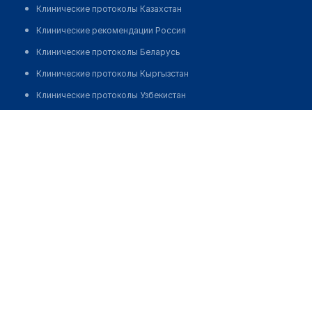
Клинические протоколы Казахстан
Клинические рекомендации Россия
Клинические протоколы Беларусь
Клинические протоколы Кыргызстан
Клинические протоколы Узбекистан
Клинические протоколы диагностики и лечения
Медицинский пункт с. Акбасты
Обзоры мировой медицинской периодики
Позвонить
Заболевания: обзорные статьи
Новости здравоохранения
Медикаменты
Лабораторные показатели
Медицинские термины
Мобильные приложения
клиникам
МИС для клиники