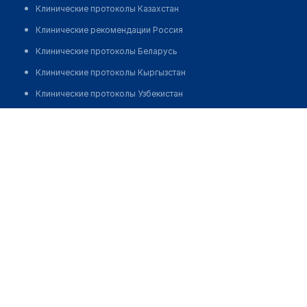
Клинические протоколы Казахстан
Клинические рекомендации Россия
Клинические протоколы Беларусь
Клинические протоколы Кыргызстан
Клинические протоколы Узбекистан
Клинические протоколы диагностики и лечения
Медицинский центр "REACLINIC" на Московском
Обзоры мировой медицинской периодики
Позвонить
Заболевания: обзорные статьи
Новости здравоохранения
Медикаменты
Лабораторные показатели
Медицинские термины
Мобильные приложения
клиникам
МИС для клиники