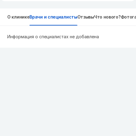
О клинике
Врачи и специалисты
Отзывы
Что нового?
Фотог
Информация о специалистах не добавлена