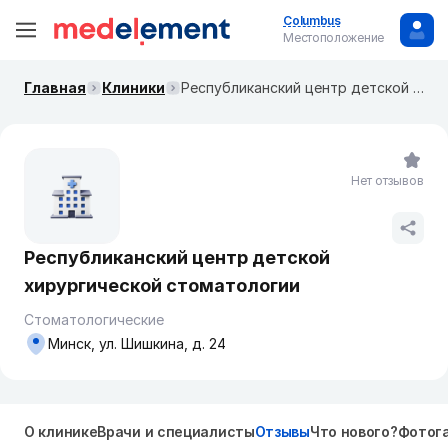
Columbus
Местоположение
Главная
Клиники
Республиканский центр детской хирургической стоматологии
Нет отзывов
Республиканский центр детской
хирургической стоматологии
Стоматологические
Минск, ул. Шишкина, д. 24
О клинике
Врачи и специалисты
Отзывы
Что нового?
Фотог