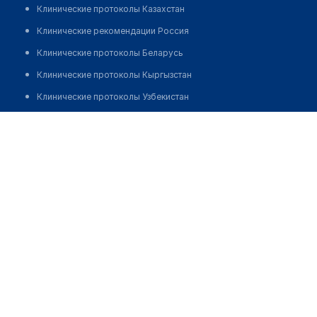
Клинические протоколы Казахстан
Клинические рекомендации Россия
Клинические протоколы Беларусь
Клинические протоколы Кыргызстан
Клинические протоколы Узбекистан
Клинические протоколы диагностики и лечения
Республиканский центр детской хирургической
стоматологии
Обзоры мировой медицинской периодики
Заболевания: обзорные статьи
Новости здравоохранения
Медикаменты
Лабораторные показатели
Медицинские термины
Мобильные приложения
клиникам
МИС для клиники