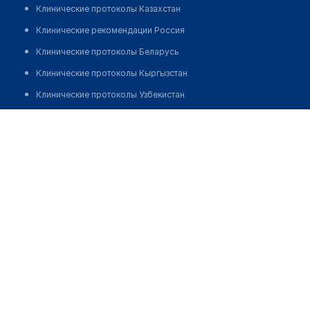
Клинические протоколы Казахстан
Клинические рекомендации Россия
Клинические протоколы Беларусь
Клинические протоколы Кыргызстан
Клинические протоколы Узбекистан
Клинические протоколы диагностики и лечения
Медицинский центр "ВИТА МЕД" на Молдавской
Обзоры мировой медицинской периодики
Позвонить
Заболевания: обзорные статьи
Новости здравоохранения
Медикаменты
Лабораторные показатели
Медицинские термины
Мобильные приложения
клиникам
МИС для клиники