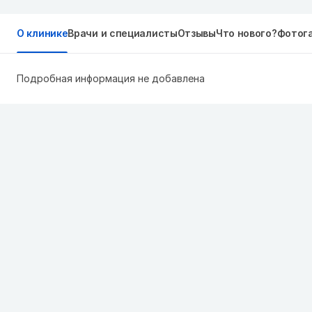
О клинике
Врачи и специалисты
Отзывы
Что нового?
Фотог
Подробная информация не добавлена