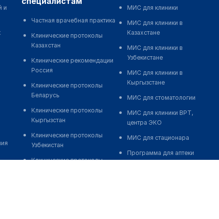
специалистам
й и
МИС для клиники
Частная врачебная практика
МИС для клиники в
к
Казахстане
Клинические протоколы
Казахстан
МИС для клиники в
Узбекистане
Клинические рекомендации
Россия
МИС для клиники в
Кыргызстане
Клинические протоколы
Беларусь
МИС для стоматологии
Клинические протоколы
МИС для клиники ВРТ,
Кыргызстан
центра ЭКО
Клинические протоколы
МИС для стационара
ния
Узбекистан
Программа для аптеки
Клинические протоколы
Автоматизация блока
диагностики и лечения
питания
Обзоры мировой
Реклама и продвижение
медицинской периодики
клиник
Заболевания: обзорные
Разработка сайта клиники