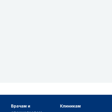
врачам и
клиникам