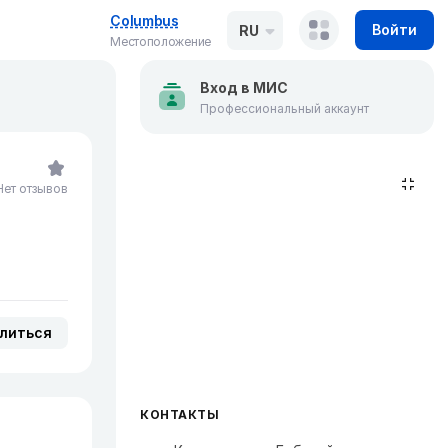
Columbus
Войти
RU
Местоположение
Вход в МИС
Профессиональный аккаунт
Нет отзывов
литься
КОНТАКТЫ