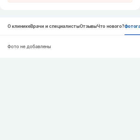
О клинике
Врачи и специалисты
Отзывы
Что нового?
Фотог
Фото не добавлены