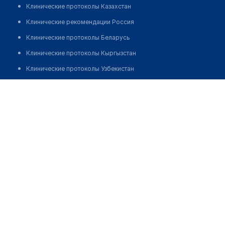
Клинические протоколы Казахстан
Клинические рекомендации Россия
Клинические протоколы Беларусь
Клинические протоколы Кыргызстан
Клинические протоколы Узбекистан
Клинические протоколы диагностики и лечения
Центр чжуанской мышечной терапии
Обзоры мировой медицинской периодики
Позвонить
Заболевания: обзорные статьи
Новости здравоохранения
Медикаменты
Лабораторные показатели
Медицинские термины
Мобильные приложения
клиникам
МИС для клиники