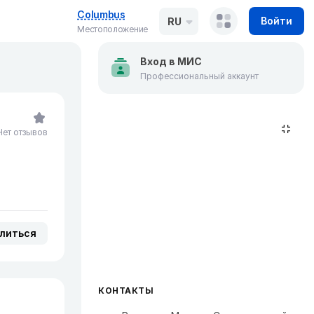
Columbus
Войти
RU
Местоположение
Вход в МИС
Профессиональный аккаунт
Нет отзывов
литься
КОНТАКТЫ