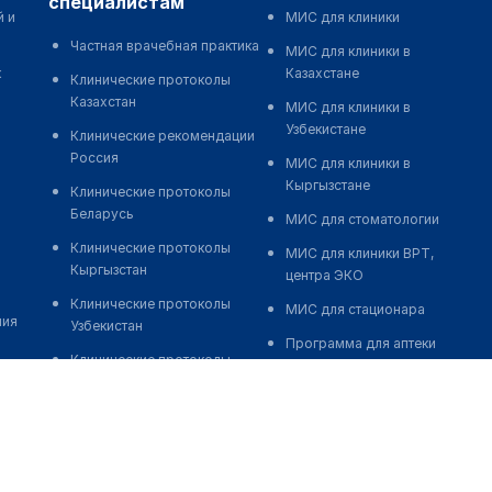
специалистам
й и
МИС для клиники
Частная врачебная практика
МИС для клиники в
к
Казахстане
Клинические протоколы
Казахстан
МИС для клиники в
Узбекистане
Клинические рекомендации
Россия
МИС для клиники в
Кыргызстане
Клинические протоколы
Беларусь
МИС для стоматологии
Клинические протоколы
МИС для клиники ВРТ,
Кыргызстан
центра ЭКО
Клинические протоколы
МИС для стационара
ния
Узбекистан
Программа для аптеки
Клинические протоколы
Автоматизация блока
диагностики и лечения
питания
Обзоры мировой
Реклама и продвижение
медицинской периодики
клиник
Заболевания: обзорные
Разработка сайта клиники