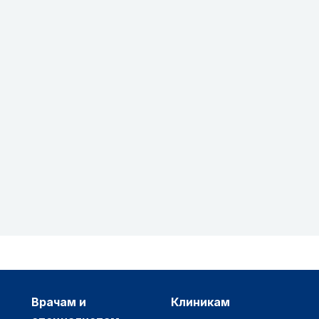
врачам и
клиникам