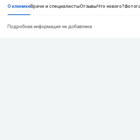
О клинике
Врачи и специалисты
Отзывы
Что нового?
Фотог
Подробная информация не добавлена