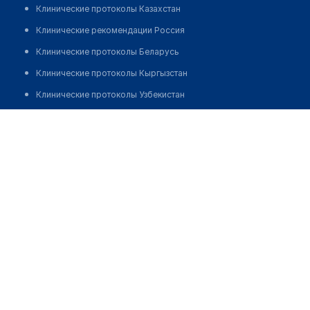
Клинические протоколы Казахстан
Клинические рекомендации Россия
Клинические протоколы Беларусь
Клинические протоколы Кыргызстан
Клинические протоколы Узбекистан
Клинические протоколы диагностики и лечения
Стоматология "ГОЛЛИВУД ДЕНТАЛ"
Обзоры мировой медицинской периодики
Позвонить
Заболевания: обзорные статьи
Новости здравоохранения
Медикаменты
Лабораторные показатели
Медицинские термины
Мобильные приложения
клиникам
МИС для клиники