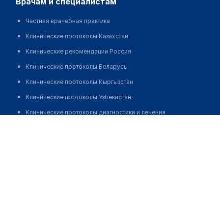
врачам и специалистам
Частная врачебная практика
Клинические протоколы Казахстан
Клинические рекомендации Россия
Клинические протоколы Беларусь
Клинические протоколы Кыргызстан
Клинические протоколы Узбекистан
Клинические протоколы диагностики и лечения
Стоматология на Кенесары 65
Обзоры мировой медицинской периодики
Позвонить
Заболевания: обзорные статьи
Новости здравоохранения
Медикаменты
Лабораторные показатели
Медицинские термины
Мобильные приложения