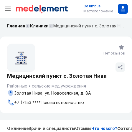
Columbus
Местоположение
Главная
Клиники
Медицинский пункт с. Золотая Нива
Нет отзывов
Медицинский пункт с. Золотая Нива
Районные
сельские мед.учреждения
Золотая Нива, ул. Новоселская, д. 8А
+7 (7153 ****
Показать полностью
О клинике
Врачи и специалисты
Отзывы
Что нового?
Фотог