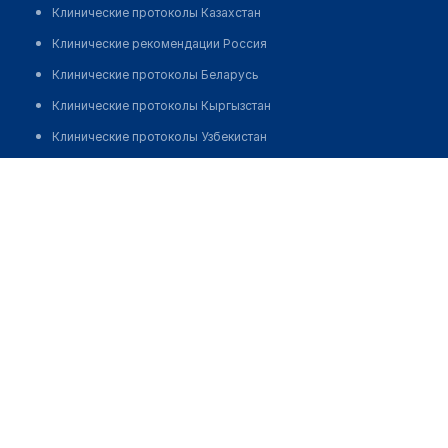
Клинические протоколы Казахстан
Клинические рекомендации Россия
Клинические протоколы Беларусь
Клинические протоколы Кыргызстан
Клинические протоколы Узбекистан
Клинические протоколы диагностики и лечения
Медицинский пункт с. Золотая Нива
Обзоры мировой медицинской периодики
Позвонить
Заболевания: обзорные статьи
Новости здравоохранения
Медикаменты
Лабораторные показатели
Медицинские термины
Мобильные приложения
клиникам
МИС для клиники