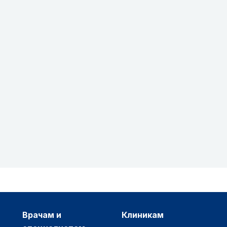
врачам и
клиникам