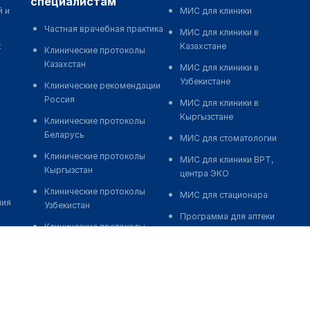
специалистам
й и
МИС для клиники
Частная врачебная практика
МИС для клиники в
к
Казахстане
Клинические протоколы
Казахстан
МИС для клиники в
Узбекистане
Клинические рекомендации
Россия
МИС для клиники в
Кыргызстане
Клинические протоколы
Беларусь
МИС для стоматологии
Клинические протоколы
МИС для клиники ВРТ,
Кыргызстан
центра ЭКО
Клинические протоколы
МИС для стационара
ния
Узбекистан
Программа для аптеки
Клинические протоколы
Автоматизация блока
диагностики и лечения
питания
Обзоры мировой
Реклама и продвижение
медицинской периодики
клиник
Заболевания: обзорные
Разработка сайта клиники