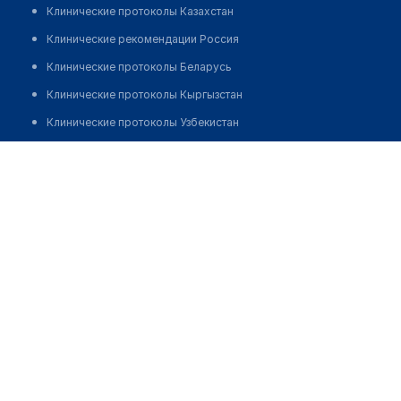
Клинические протоколы Казахстан
Клинические рекомендации Россия
Клинические протоколы Беларусь
Клинические протоколы Кыргызстан
Клинические протоколы Узбекистан
Клинические протоколы диагностики и лечения
Клиника ДОКТОРА АНИКИНОЙ
Обзоры мировой медицинской периодики
Позвонить
Заболевания: обзорные статьи
Новости здравоохранения
Медикаменты
Лабораторные показатели
Медицинские термины
Мобильные приложения
клиникам
МИС для клиники