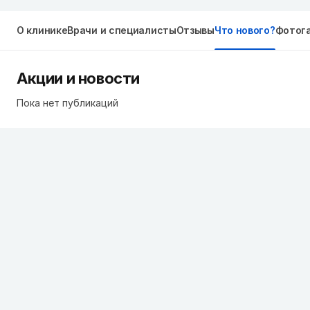
О клинике
Врачи и специалисты
Отзывы
Что нового?
Фотог
Акции и новости
Пока нет публикаций