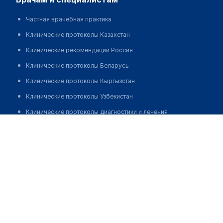
Частная врачебная практика
Клинические протоколы Казахстан
Клинические рекомендации Россия
Клинические протоколы Беларусь
Клинические протоколы Кыргызстан
Клинические протоколы Узбекистан
Клинические протоколы диагностики и лечения
Московский научно-исследовательский онкологический
Обзоры мировой медицинской периодики
институт (МНИОИ) им. П.А. Герцена
Заболевания: обзорные статьи
Позвонить
Новости здравоохранения
Медикаменты
Лабораторные показатели
Медицинские термины
Мобильные приложения