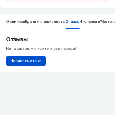
О клинике
Врачи и специалисты
Отзывы
Что нового?
Фотог
Отзывы
Нет отзывов. Напишите отзыв первым!
Написать отзыв