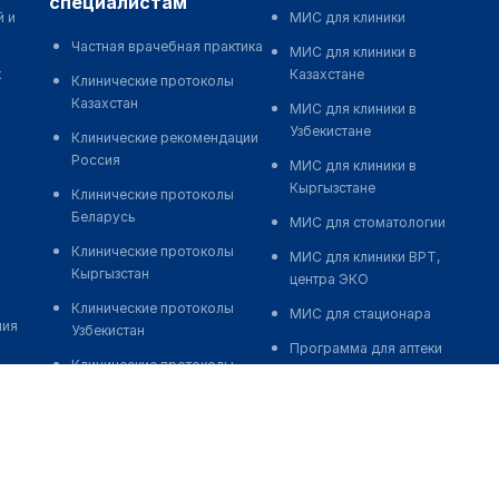
специалистам
й и
МИС для клиники
Частная врачебная практика
МИС для клиники в
к
Казахстане
Клинические протоколы
Казахстан
МИС для клиники в
Узбекистане
Клинические рекомендации
Россия
МИС для клиники в
Кыргызстане
Клинические протоколы
Беларусь
МИС для стоматологии
Клинические протоколы
МИС для клиники ВРТ,
Кыргызстан
центра ЭКО
Клинические протоколы
МИС для стационара
ния
Узбекистан
Программа для аптеки
Клинические протоколы
Автоматизация блока
диагностики и лечения
питания
Обзоры мировой
Реклама и продвижение
медицинской периодики
клиник
Заболевания: обзорные
Разработка сайта клиники