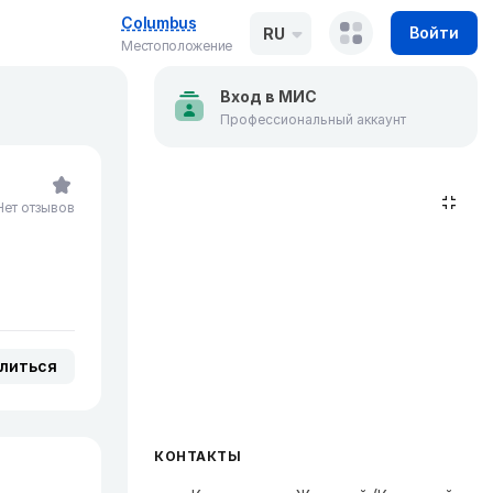
Columbus
Войти
RU
Местоположение
Вход в МИС
Профессиональный аккаунт
Нет отзывов
литься
КОНТАКТЫ