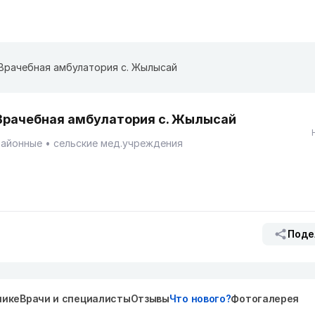
Врачебная амбулатория с. Жылысай
Врачебная амбулатория с. Жылысай
Районные
сельские мед.учреждения
Поде
нике
Врачи и специалисты
Отзывы
Что нового?
Фотогалерея