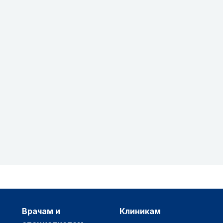
врачам и
клиникам