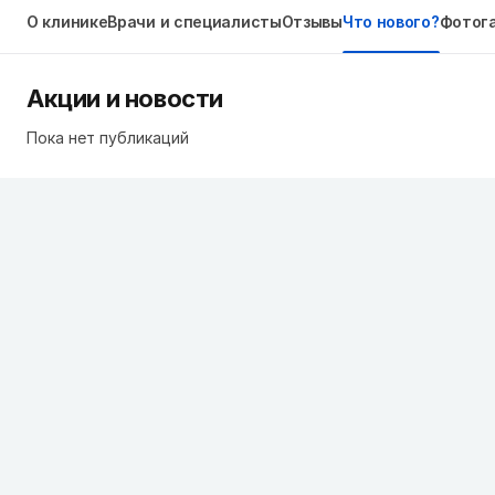
О клинике
Врачи и специалисты
Отзывы
Что нового?
Фотог
Акции и новости
Пока нет публикаций