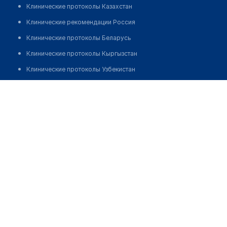
Клинические протоколы Казахстан
Клинические рекомендации Россия
Клинические протоколы Беларусь
Клинические протоколы Кыргызстан
Клинические протоколы Узбекистан
Клинические протоколы диагностики и лечения
Городской центр семейной медицины №11
Обзоры мировой медицинской периодики
Позвонить
Заболевания: обзорные статьи
Новости здравоохранения
Медикаменты
Лабораторные показатели
Медицинские термины
Мобильные приложения
клиникам
МИС для клиники