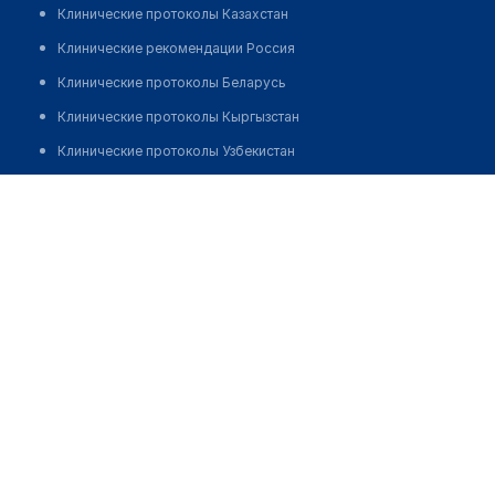
Клинические протоколы Казахстан
Клинические рекомендации Россия
Клинические протоколы Беларусь
Клинические протоколы Кыргызстан
Клинические протоколы Узбекистан
Клинические протоколы диагностики и лечения
Стоматология "АДРИНА-ДЕНТ"
Обзоры мировой медицинской периодики
Позвонить
Заболевания: обзорные статьи
Новости здравоохранения
Медикаменты
Лабораторные показатели
Медицинские термины
Мобильные приложения
клиникам
МИС для клиники