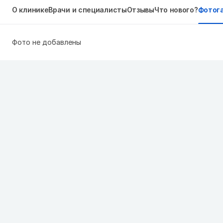
О клинике
Врачи и специалисты
Отзывы
Что нового?
Фотог
Фото не добавлены