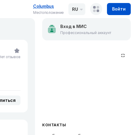
Columbus
Войти
RU
Местоположение
Вход в МИС
Профессиональный аккаунт
Нет отзывов
литься
КОНТАКТЫ