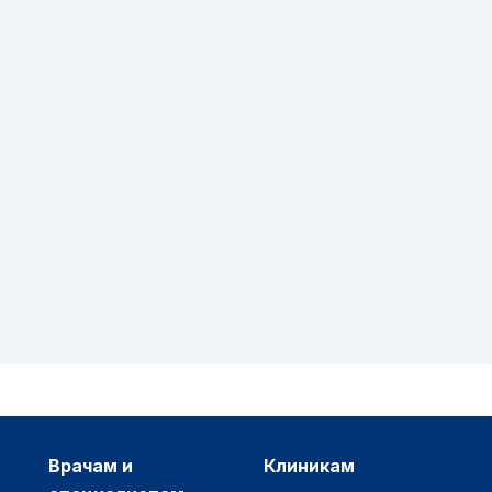
врачам и
клиникам