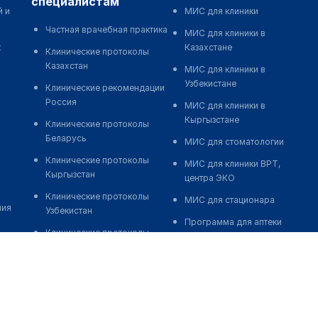
специалистам
й и
МИС для клиники
Частная врачебная практика
МИС для клиники в
к
Казахстане
Клинические протоколы
Казахстан
МИС для клиники в
Узбекистане
Клинические рекомендации
Россия
МИС для клиники в
Кыргызстане
Клинические протоколы
Беларусь
МИС для стоматологии
Клинические протоколы
МИС для клиники ВРТ,
Кыргызстан
центра ЭКО
Клинические протоколы
МИС для стационара
ния
Узбекистан
Программа для аптеки
Клинические протоколы
Автоматизация блока
диагностики и лечения
питания
Обзоры мировой
Реклама и продвижение
медицинской периодики
клиник
Заболевания: обзорные
Разработка сайта клиники