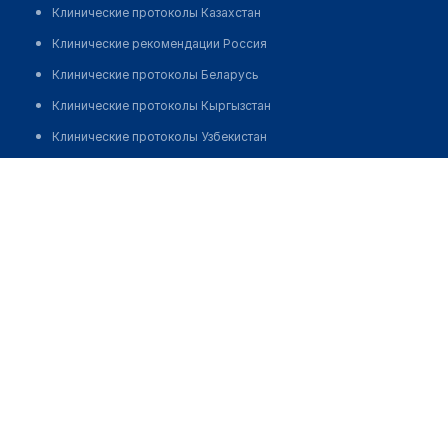
Клинические протоколы Казахстан
Клинические рекомендации Россия
Клинические протоколы Беларусь
Клинические протоколы Кыргызстан
Клинические протоколы Узбекистан
Клинические протоколы диагностики и лечения
Медицинский центр "GRAND CLINIC" на ​Пресненской
набережной
Обзоры мировой медицинской периодики
Заболевания: обзорные статьи
Позвонить
Новости здравоохранения
Медикаменты
Лабораторные показатели
Медицинские термины
Мобильные приложения
клиникам
МИС для клиники