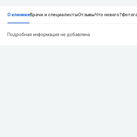
О клинике
Врачи и специалисты
Отзывы
Что нового?
Фотог
Подробная информация не добавлена