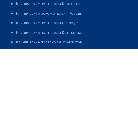
Клинические протоколы Казахстан
Клинические рекомендации Россия
Клинические протоколы Беларусь
Клинические протоколы Кыргызстан
Клинические протоколы Узбекистан
Клинические протоколы диагностики и лечения
Кабинет урологии "Я УРОЛОГ"
Обзоры мировой медицинской периодики
Позвонить
Заболевания: обзорные статьи
Новости здравоохранения
Медикаменты
Лабораторные показатели
Медицинские термины
Мобильные приложения
клиникам
МИС для клиники