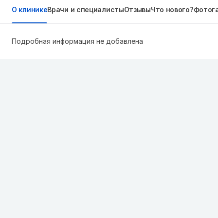
О клинике
Врачи и специалисты
Отзывы
Что нового?
Фотог
Подробная информация не добавлена