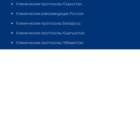
Клинические протоколы Казахстан
Клинические рекомендации Россия
Клинические протоколы Беларусь
Клинические протоколы Кыргызстан
Клинические протоколы Узбекистан
Клинические протоколы диагностики и лечения
Стоматология "МОЙ ЗУБНОЙ" на Камышовой
Обзоры мировой медицинской периодики
Позвонить
Заболевания: обзорные статьи
Новости здравоохранения
Медикаменты
Лабораторные показатели
Медицинские термины
Мобильные приложения
клиникам
МИС для клиники