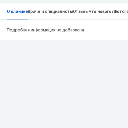
О клинике
Врачи и специалисты
Отзывы
Что нового?
Фотог
Подробная информация не добавлена