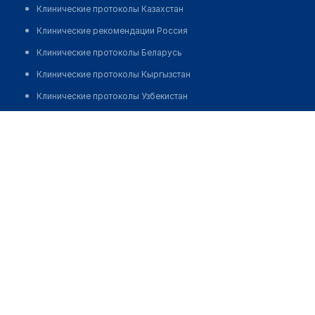
Клинические протоколы Казахстан
Клинические рекомендации Россия
Клинические протоколы Беларусь
Клинические протоколы Кыргызстан
Клинические протоколы Узбекистан
Клинические протоколы диагностики и лечения
Клиника "МИР ЗДОРОВЬЯ" на площади Конституции
Обзоры мировой медицинской периодики
Позвонить
Заболевания: обзорные статьи
Новости здравоохранения
Медикаменты
Лабораторные показатели
Медицинские термины
Мобильные приложения
клиникам
МИС для клиники