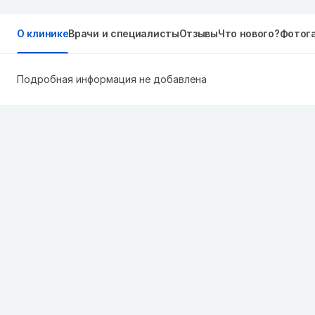
О клинике
Врачи и специалисты
Отзывы
Что нового?
Фотог
Подробная информация не добавлена