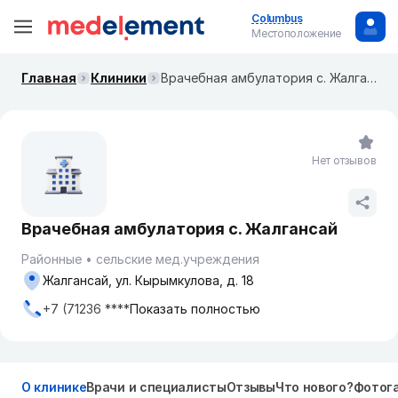
Columbus
Местоположение
Главная
Клиники
Врачебная амбулатория с. Жалгансай
Нет отзывов
Врачебная амбулатория с. Жалгансай
Районные
сельские мед.учреждения
Жалгансай, ул. Кырымкулова, д. 18
+7 (71236 ****
Показать полностью
О клинике
Врачи и специалисты
Отзывы
Что нового?
Фотог