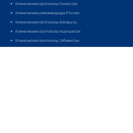
Клинические протоколы Казахстан
Клинические рекомендации Россия
Клинические протоколы Беларусь
Клинические протоколы Кыргызстан
Клинические протоколы Узбекистан
Клинические протоколы диагностики и лечения
Врачебная амбулатория с. Жалгансай
Обзоры мировой медицинской периодики
Позвонить
Заболевания: обзорные статьи
Новости здравоохранения
Медикаменты
Лабораторные показатели
Медицинские термины
Мобильные приложения
клиникам
МИС для клиники