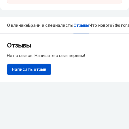
О клинике
Врачи и специалисты
Отзывы
Что нового?
Фотог
Отзывы
Нет отзывов. Напишите отзыв первым!
Написать отзыв