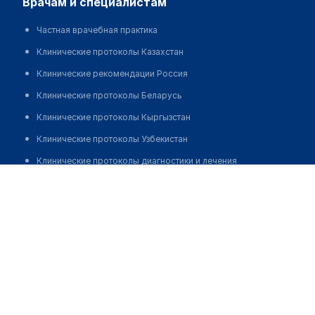
врачам и специалистам
Частная врачебная практика
Клинические протоколы Казахстан
Клинические рекомендации Россия
Клинические протоколы Беларусь
Клинические протоколы Кыргызстан
Клинические протоколы Узбекистан
Клинические протоколы диагностики и лечения
​Сеть медицинских центров "YOURMED" на ​​
Обзоры мировой медицинской периодики
Новотушинской
Заболевания: обзорные статьи
Позвонить
Новости здравоохранения
Медикаменты
Лабораторные показатели
Медицинские термины
Мобильные приложения