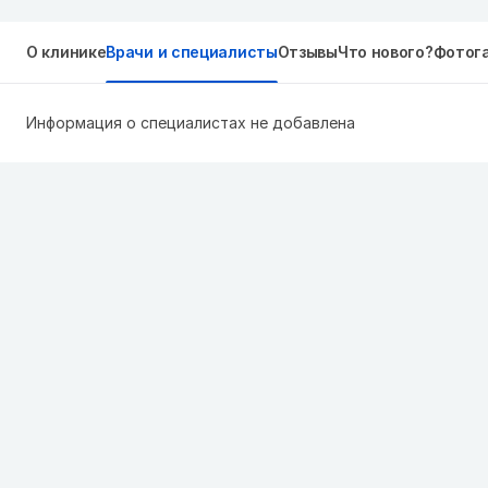
О клинике
Врачи и специалисты
Отзывы
Что нового?
Фотог
Информация о специалистах не добавлена