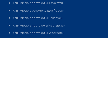
Клинические протоколы Казахстан
Клинические рекомендации Россия
Клинические протоколы Беларусь
Клинические протоколы Кыргызстан
Клинические протоколы Узбекистан
Клинические протоколы диагностики и лечения
Медицинский центр "ABC-МЕДИЦИНА" на ​
Плетешковском переулке
Обзоры мировой медицинской периодики
Заболевания: обзорные статьи
Позвонить
Новости здравоохранения
Медикаменты
Лабораторные показатели
Медицинские термины
Мобильные приложения
клиникам
МИС для клиники