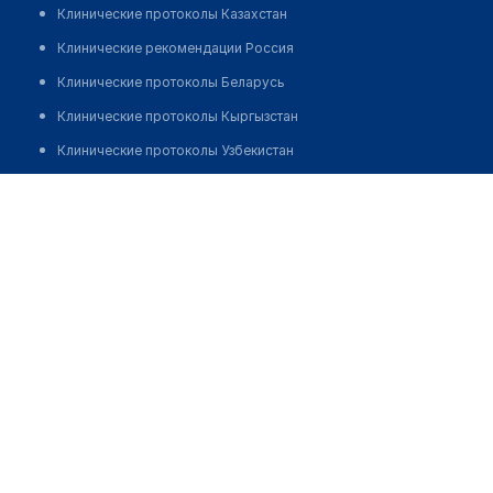
Клинические протоколы Казахстан
Клинические рекомендации Россия
Клинические протоколы Беларусь
Клинические протоколы Кыргызстан
Клинические протоколы Узбекистан
Клинические протоколы диагностики и лечения
Медицинский центр "ЦЕНТР РАЗВИТИЯ СЛУХА И РЕЧИ"
Обзоры мировой медицинской периодики
Позвонить
Заболевания: обзорные статьи
Новости здравоохранения
Медикаменты
Лабораторные показатели
Медицинские термины
Мобильные приложения
клиникам
МИС для клиники