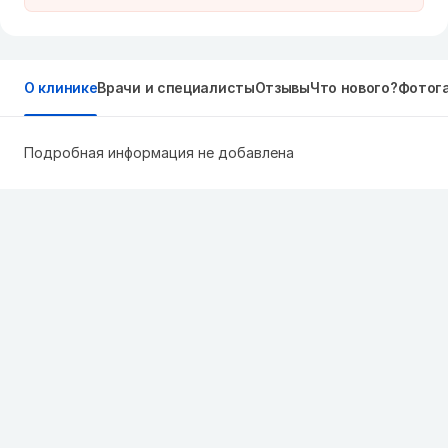
О клинике
Врачи и специалисты
Отзывы
Что нового?
Фотог
Подробная информация не добавлена