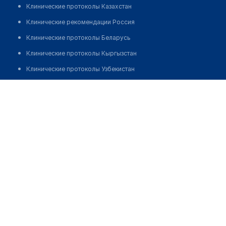
Клинические протоколы Казахстан
Клинические рекомендации Россия
Клинические протоколы Беларусь
Клинические протоколы Кыргызстан
Клинические протоколы Узбекистан
Клинические протоколы диагностики и лечения
Кожно-венерологический диспансер "Дархан"
Обзоры мировой медицинской периодики
Заболевания: обзорные статьи
Новости здравоохранения
Медикаменты
Лабораторные показатели
Медицинские термины
Мобильные приложения
клиникам
МИС для клиники