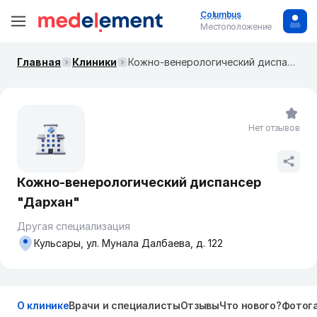
Columbus
Местоположение
Главная
Клиники
Кожно-венерологический диспансер "Дархан"
Нет отзывов
Кожно-венерологический диспансер
"Дархан"
Другая специализация
Кульсары, ул. Мунала Далбаева, д. 122
О клинике
Врачи и специалисты
Отзывы
Что нового?
Фотог