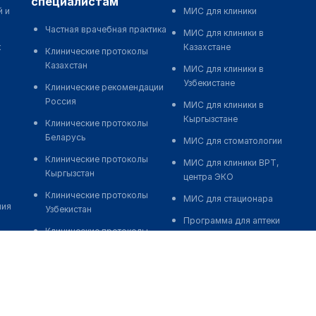
специалистам
й и
МИС для клиники
Частная врачебная практика
МИС для клиники в
к
Казахстане
Клинические протоколы
Казахстан
МИС для клиники в
Узбекистане
Клинические рекомендации
Россия
МИС для клиники в
Кыргызстане
Клинические протоколы
Беларусь
МИС для стоматологии
Клинические протоколы
МИС для клиники ВРТ,
Кыргызстан
центра ЭКО
Клинические протоколы
МИС для стационара
ния
Узбекистан
Программа для аптеки
Клинические протоколы
Автоматизация блока
диагностики и лечения
питания
Обзоры мировой
Реклама и продвижение
медицинской периодики
клиник
Заболевания: обзорные
Разработка сайта клиники