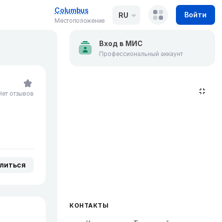
Columbus
Войти
RU
Местоположение
Вход в МИС
Профессиональный аккаунт
Нет отзывов
литься
КОНТАКТЫ