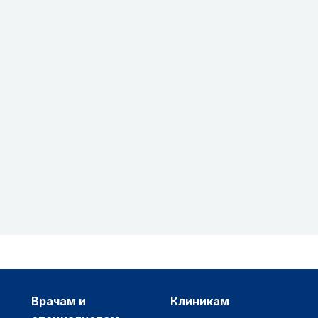
врачам и
клиникам