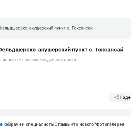
Фельдшерско-акушерский пункт с. Токсансай
Фельдшерско-акушерский пункт с. Токсансай
Районные
сельские мед.учреждения
Поде
нике
Врачи и специалисты
Отзывы
Что нового?
Фотогалерея