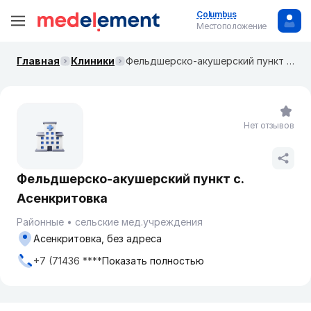
Columbus
Местоположение
Главная
Клиники
Фельдшерско-акушерский пункт с. Асенкритовка
Нет отзывов
Фельдшерско-акушерский пункт с.
Асенкритовка
Районные
сельские мед.учреждения
Асенкритовка, без адреса
+7 (71436 ****
Показать полностью