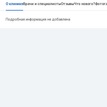
О клинике
Врачи и специалисты
Отзывы
Что нового?
Фотог
Подробная информация не добавлена