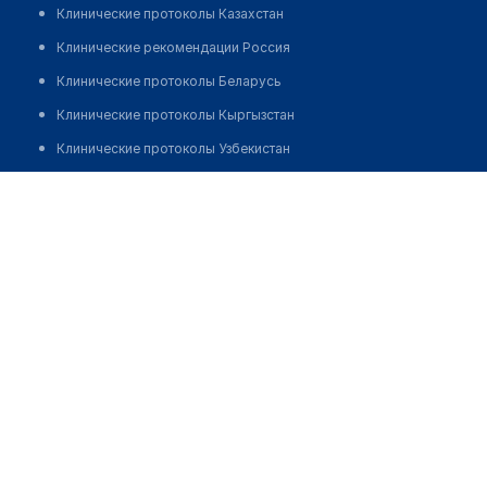
Клинические протоколы Казахстан
Клинические рекомендации Россия
Клинические протоколы Беларусь
Клинические протоколы Кыргызстан
Клинические протоколы Узбекистан
Клинические протоколы диагностики и лечения
Фельдшерско-акушерский пункт с. Асенкритовка
Обзоры мировой медицинской периодики
Позвонить
Заболевания: обзорные статьи
Новости здравоохранения
Медикаменты
Лабораторные показатели
Медицинские термины
Мобильные приложения
клиникам
МИС для клиники