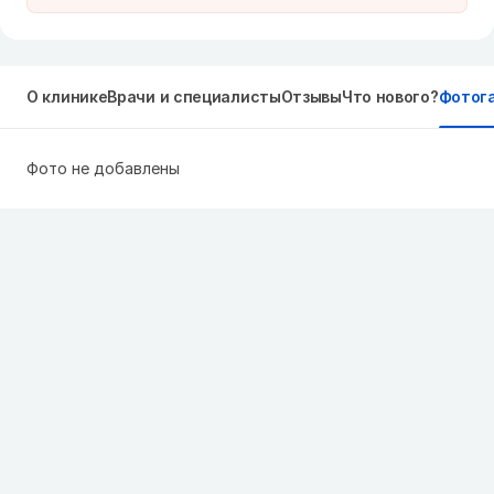
О клинике
Врачи и специалисты
Отзывы
Что нового?
Фотог
Фото не добавлены