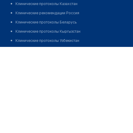
Клинические протоколы Казахстан
Клинические рекомендации Россия
Клинические протоколы Беларусь
Клинические протоколы Кыргызстан
Клинические протоколы Узбекистан
Клинические протоколы диагностики и лечения
Стоматологическая клиника "ПРЕЗИДЕНТ ПЛЮС"
Обзоры мировой медицинской периодики
Позвонить
Заболевания: обзорные статьи
Новости здравоохранения
Медикаменты
Лабораторные показатели
Медицинские термины
Мобильные приложения
клиникам
МИС для клиники