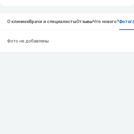
О клинике
Врачи и специалисты
Отзывы
Что нового?
Фотог
Фото не добавлены