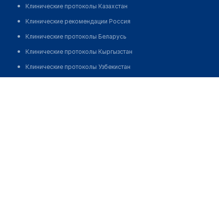
Клинические протоколы Казахстан
Клинические рекомендации Россия
Клинические протоколы Беларусь
Клинические протоколы Кыргызстан
Клинические протоколы Узбекистан
Клинические протоколы диагностики и лечения
Стоматологическая клиника "DENTAL PREMIER"
Обзоры мировой медицинской периодики
Позвонить
Заболевания: обзорные статьи
Новости здравоохранения
Медикаменты
Лабораторные показатели
Медицинские термины
Мобильные приложения
клиникам
МИС для клиники