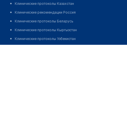
Клинические протоколы Казахстан
Клинические рекомендации Россия
Клинические протоколы Беларусь
Клинические протоколы Кыргызстан
Клинические протоколы Узбекистан
Клинические протоколы диагностики и лечения
Медицинский пункт с. Суриковка
Обзоры мировой медицинской периодики
Позвонить
Заболевания: обзорные статьи
Новости здравоохранения
Медикаменты
Лабораторные показатели
Медицинские термины
Мобильные приложения
клиникам
МИС для клиники