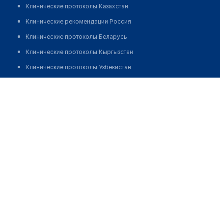
Клинические протоколы Казахстан
Клинические рекомендации Россия
Клинические протоколы Беларусь
Клинические протоколы Кыргызстан
Клинические протоколы Узбекистан
Клинические протоколы диагностики и лечения
Многопрофильная клиника "ПОЛИМЕД"
Обзоры мировой медицинской периодики
Позвонить
Заболевания: обзорные статьи
Новости здравоохранения
Медикаменты
Лабораторные показатели
Медицинские термины
Мобильные приложения
клиникам
МИС для клиники