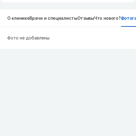
О клинике
Врачи и специалисты
Отзывы
Что нового?
Фотог
Фото не добавлены