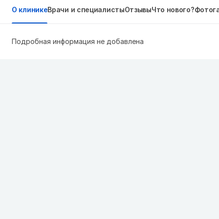
О клинике
Врачи и специалисты
Отзывы
Что нового?
Фотог
Подробная информация не добавлена