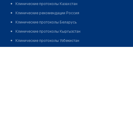
Клинические протоколы Казахстан
Клинические рекомендации Россия
Клинические протоколы Беларусь
Клинические протоколы Кыргызстан
Клинические протоколы Узбекистан
Клинические протоколы диагностики и лечения
​Медицинский центр "DR.UNDRITS"
Обзоры мировой медицинской периодики
Позвонить
Заболевания: обзорные статьи
Новости здравоохранения
Медикаменты
Лабораторные показатели
Медицинские термины
Мобильные приложения
клиникам
МИС для клиники