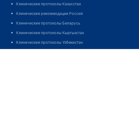
Клинические протоколы Казахстан
Клинические рекомендации Россия
Клинические протоколы Беларусь
Клинические протоколы Кыргызстан
Клинические протоколы Узбекистан
Клинические протоколы диагностики и лечения
Витебская областная клиническая больница
Обзоры мировой медицинской периодики
Позвонить
Заболевания: обзорные статьи
Новости здравоохранения
Медикаменты
Лабораторные показатели
Медицинские термины
Мобильные приложения
клиникам
МИС для клиники