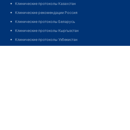
Клинические протоколы Казахстан
Клинические рекомендации Россия
Клинические протоколы Беларусь
Клинические протоколы Кыргызстан
Клинические протоколы Узбекистан
Клинические протоколы диагностики и лечения
Медицинский пункт с. Белкопа
Обзоры мировой медицинской периодики
Позвонить
Заболевания: обзорные статьи
Новости здравоохранения
Медикаменты
Лабораторные показатели
Медицинские термины
Мобильные приложения
клиникам
МИС для клиники