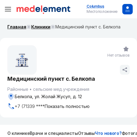
Columbus
Местоположение
Главная
Клиники
Медицинский пункт с. Белкопа
Нет отзывов
Медицинский пункт с. Белкопа
Районные
сельские мед.учреждения
Белкопа, ул. Жолай Жусуп, д. 12
+7 (71339 ****
Показать полностью
О клинике
Врачи и специалисты
Отзывы
Что нового?
Фотог