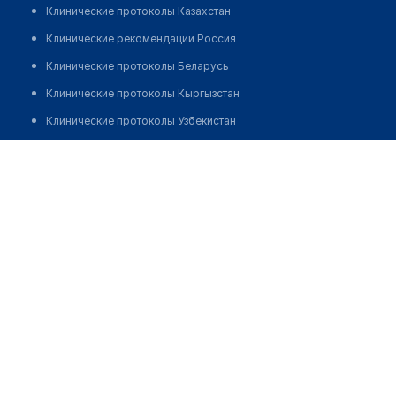
Клинические протоколы Казахстан
Клинические рекомендации Россия
Клинические протоколы Беларусь
Клинические протоколы Кыргызстан
Клинические протоколы Узбекистан
Клинические протоколы диагностики и лечения
Врачебная амбулатория с. Кирилловка
Обзоры мировой медицинской периодики
Позвонить
Заболевания: обзорные статьи
Новости здравоохранения
Медикаменты
Лабораторные показатели
Медицинские термины
Мобильные приложения
клиникам
МИС для клиники