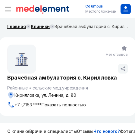
Columbus
Местоположение
Главная
Клиники
Врачебная амбулатория с. Кирилловка
Нет отзывов
Врачебная амбулатория с. Кирилловка
Районные
сельские мед.учреждения
Кирилловка, ул. Ленина, д. 80
+7 (7153 ****
Показать полностью
О клинике
Врачи и специалисты
Отзывы
Что нового?
Фотог