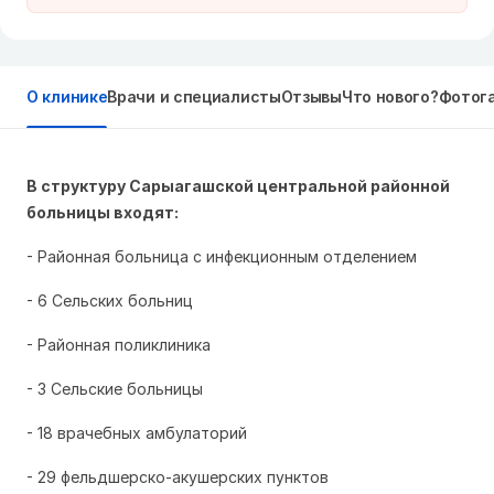
О клинике
Врачи и специалисты
Отзывы
Что нового?
Фотог
В структуру Сарыагашской центральной районной
больницы входят:
- Районная больница с инфекционным отделением
- 6 Сельских больниц
- Районная поликлиника
- 3 Сельские больницы
- 18 врачебных амбулаторий
- 29 фельдшерско-акушерских пунктов