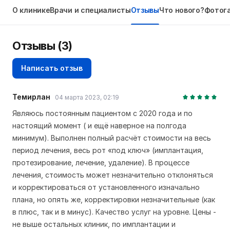
О клинике
Врачи и специалисты
Отзывы
Что нового?
Фотог
Отзывы
(3)
Написать отзыв
Темирлан
04 марта 2023, 02:19
Являюсь постоянным пациентом с 2020 года и по
настоящий момент ( и ещё наверное на полгода
минимум). Выполнен полный расчёт стоимости на весь
период лечения, весь рот «под ключ» (имплантация,
протезирование, лечение, удаление). В процессе
лечения, стоимость может незначительно отклоняться
и корректироваться от установленного изначально
плана, но опять же, корректировки незначительные (как
в плюс, так и в минус). Качество услуг на уровне. Цены -
не выше остальных клиник, по имплантации и