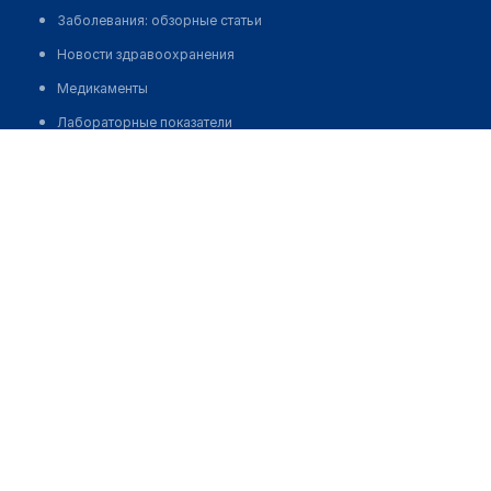
Заболевания: обзорные статьи
Новости здравоохранения
Медикаменты
Лабораторные показатели
Стоматология "НУР-ДЕНТ"
Медицинские термины
Позвонить
Мобильные приложения
клиникам
МИС для клиники
МИС для клиники в Казахстане
МИС для клиники в Узбекистане
МИС для клиники в Кыргызстане
МИС для стоматологии
МИС для клиники ВРТ, центра ЭКО
МИС для стационара