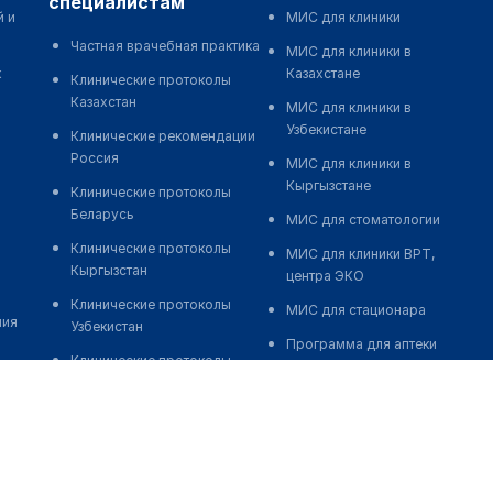
специалистам
й и
МИС для клиники
Частная врачебная практика
МИС для клиники в
к
Казахстане
Клинические протоколы
Казахстан
МИС для клиники в
Узбекистане
Клинические рекомендации
Россия
МИС для клиники в
Кыргызстане
Клинические протоколы
Беларусь
МИС для стоматологии
Клинические протоколы
МИС для клиники ВРТ,
Кыргызстан
центра ЭКО
Клинические протоколы
МИС для стационара
ния
Узбекистан
Программа для аптеки
Клинические протоколы
Автоматизация блока
диагностики и лечения
питания
Обзоры мировой
Реклама и продвижение
медицинской периодики
клиник
Заболевания: обзорные
Разработка сайта клиники