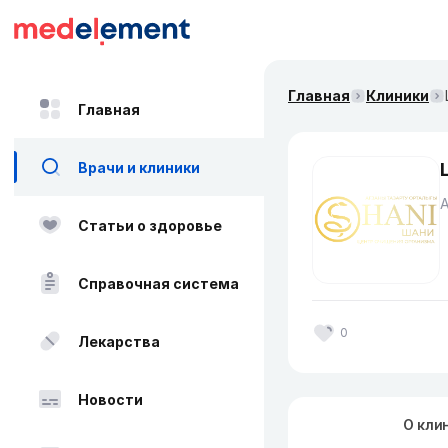
Главная
Клиники
Главная
Врачи и клиники
Статьи о здоровье
Справочная система
0
Лекарства
Новости
О кли