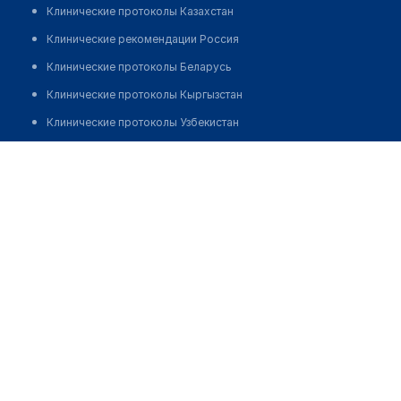
Клинические протоколы Казахстан
Клинические рекомендации Россия
Клинические протоколы Беларусь
Клинические протоколы Кыргызстан
Клинические протоколы Узбекистан
Клинические протоколы диагностики и лечения
КГП на ПХВ "Городской ревматологический центр"
Обзоры мировой медицинской периодики
Позвонить
Заболевания: обзорные статьи
Новости здравоохранения
Медикаменты
Лабораторные показатели
Медицинские термины
Мобильные приложения
клиникам
МИС для клиники