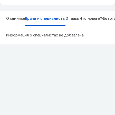
О клинике
Врачи и специалисты
Отзывы
Что нового?
Фотог
Информация о специалистах не добавлена